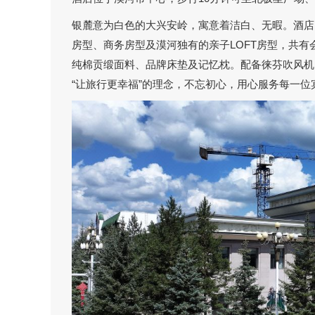
银麓意为白色的大兴安岭，寓意着洁白、无暇。酒店
房型、商务房型及漠河独有的亲子LOFT房型，共
纯棉贡缎面料、品牌床垫及记忆枕。配备徕芬吹风机
“让旅行更幸福”的理念，不忘初心，用心服务每一位