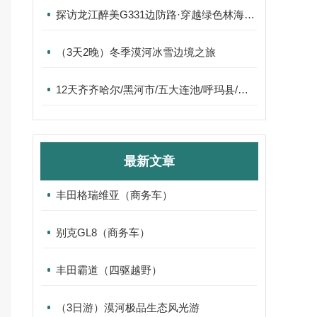
探访龙江醉美G331边防路·穿越绿色林海中俄边境之9天8晚旅游
（3天2晚）冬季漠河冰雪边境之旅
12天齐齐哈尔/黑河市/五大连池/呼玛县/北红村/漠河市/满洲里/海拉尔旅游推荐
最新文章
丰田格瑞维亚（商务车）
别克GL8（商务车）
丰田霸道（四驱越野）
（3日游）漠河极品生态风光游