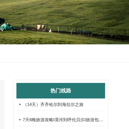
热门线路
（14天）齐齐哈尔到海拉尔之旅
7天6晚旅游攻略I漠河到呼伦贝尔I旅游包车I组队自驾游